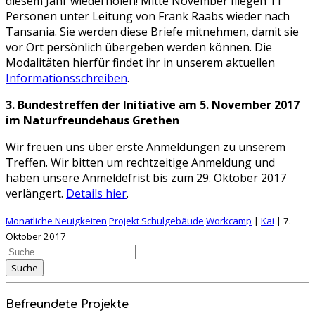
diesem Jahr wiederholen! Mitte November fliegen 11
Personen unter Leitung von Frank Raabs wieder nach
Tansania. Sie werden diese Briefe mitnehmen, damit sie
vor Ort persönlich übergeben werden können. Die
Modalitäten hierfür findet ihr in unserem aktuellen
Informationsschreiben
.
3. Bundestreffen der Initiative am 5. November 2017
im Naturfreundehaus Grethen
Wir freuen uns über erste Anmeldungen zu unserem
Treffen. Wir bitten um rechtzeitige Anmeldung und
haben unsere Anmeldefrist bis zum 29. Oktober 2017
verlängert.
Details hier
.
Monatliche Neuigkeiten
Projekt Schulgebäude
Workcamp
|
Kai
|
7.
Oktober 2017
Suche
nach:
Suche
Befreundete Projekte