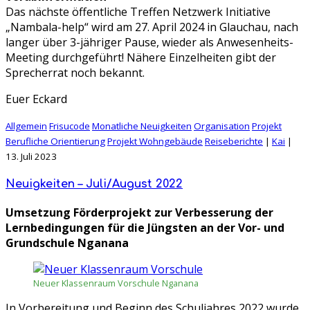
Das nächste öffentliche Treffen Netzwerk Initiative
„Nambala-help“ wird am 27. April 2024 in Glauchau, nach
langer über 3-jähriger Pause, wieder als Anwesenheits-
Meeting durchgeführt! Nähere Einzelheiten gibt der
Sprecherrat noch bekannt.
Euer Eckard
Allgemein
Frisucode
Monatliche Neuigkeiten
Organisation
Projekt
Berufliche Orientierung
Projekt Wohngebäude
Reiseberichte
|
Kai
|
13. Juli 2023
Neuigkeiten – Juli/August 2022
Umsetzung Förderprojekt zur Verbesserung der
Lernbedingungen für die Jüngsten an der Vor- und
Grundschule Nganana
Neuer Klassenraum Vorschule Nganana
In Vorbereitung und Beginn des Schuljahres 2022 wurde