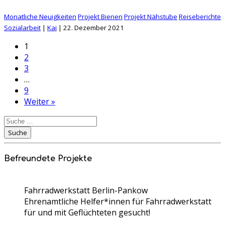
Monatliche Neuigkeiten
Projekt Bienen
Projekt Nähstube
Reiseberichte
Sozialarbeit
|
Kai
|
22. Dezember 2021
1
2
3
…
9
Weiter »
Suche
nach:
Suche
Befreundete Projekte
Fahrradwerkstatt Berlin-Pankow
Ehrenamtliche Helfer*innen für Fahrradwerkstatt
für und mit Geflüchteten gesucht!