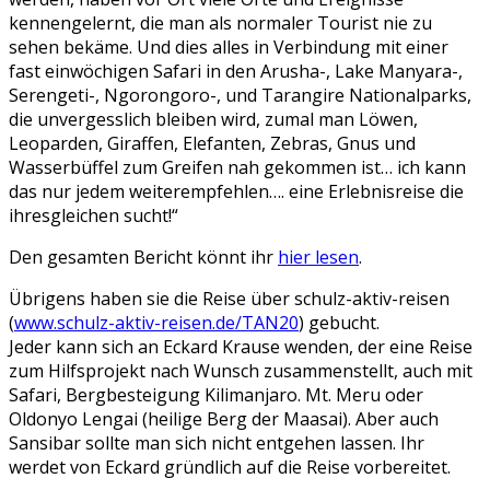
kennengelernt, die man als normaler Tourist nie zu
sehen bekäme. Und dies alles in Verbindung mit einer
fast einwöchigen Safari in den Arusha-, Lake Manyara-,
Serengeti-, Ngorongoro-, und Tarangire Nationalparks,
die unvergesslich bleiben wird, zumal man Löwen,
Leoparden, Giraffen, Elefanten, Zebras, Gnus und
Wasserbüffel zum Greifen nah gekommen ist… ich kann
das nur jedem weiterempfehlen…. eine Erlebnisreise die
ihresgleichen sucht!“
Den gesamten Bericht könnt ihr
hier lesen
.
Übrigens haben sie die Reise über schulz-aktiv-reisen
(
www.schulz-aktiv-reisen.de/TAN20
) gebucht.
Jeder kann sich an Eckard Krause wenden, der eine Reise
zum Hilfsprojekt nach Wunsch zusammenstellt, auch mit
Safari, Bergbesteigung Kilimanjaro. Mt. Meru oder
Oldonyo Lengai (heilige Berg der Maasai). Aber auch
Sansibar sollte man sich nicht entgehen lassen. Ihr
werdet von Eckard gründlich auf die Reise vorbereitet.