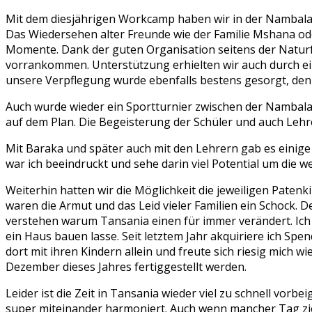
Mit dem diesjährigen Workcamp haben wir in der Nambala 
Das Wiedersehen alter Freunde wie der Familie Mshana od
Momente. Dank der guten Organisation seitens der Natur
vorrankommen. Unterstützung erhielten wir auch durch ein
unsere Verpflegung wurde ebenfalls bestens gesorgt, denn
Auch wurde wieder ein Sportturnier zwischen der Nambala 
auf dem Plan. Die Begeisterung der Schüler und auch Lehr
Mit Baraka und später auch mit den Lehrern gab es einig
war ich beeindruckt und sehe darin viel Potential um die we
Weiterhin hatten wir die Möglichkeit die jeweiligen Paten
waren die Armut und das Leid vieler Familien ein Schock.
verstehen warum Tansania einen für immer verändert. Ich se
ein Haus bauen lasse. Seit letztem Jahr akquiriere ich Sp
dort mit ihren Kindern allein und freute sich riesig mich
Dezember dieses Jahres fertiggestellt werden.
Leider ist die Zeit in Tansania wieder viel zu schnell v
super miteinander harmoniert. Auch wenn mancher Tag zie