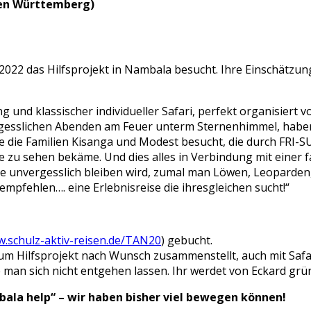
den Württemberg)
i 2022 das Hilfsprojekt in Nambala besucht. Ihre Einschätzu
und klassischer individueller Safari, perfekt organisiert vo
vergesslichen Abenden am Feuer unterm Sternenhimmel, ha
e die Familien Kisanga und Modest besucht, die durch FRI-S
e zu sehen bekäme. Und dies alles in Verbindung mit einer 
e unvergesslich bleiben wird, zumal man Löwen, Leoparden,
mpfehlen…. eine Erlebnisreise die ihresgleichen sucht!“
.schulz-aktiv-reisen.de/TAN20
) gebucht.
zum Hilfsprojekt nach Wunsch zusammenstellt, auch mit Saf
 man sich nicht entgehen lassen. Ihr werdet von Eckard gründ
ala help“ – wir haben bisher viel bewegen können!