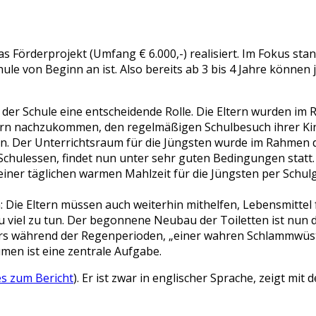
Förderprojekt (Umfang € 6.000,-) realisiert. Im Fokus stand
ule von Beginn an ist. Also bereits ab 3 bis 4 Jahre können 
der Schule eine entscheidende Rolle. Die Eltern wurden im
ern nachzukommen, den regelmäßigen Schulbesuch ihrer Kinde
ern. Der Unterrichtsraum für die Jüngsten wurde im Rahmen 
 Schulessen, findet nun unter sehr guten Bedingungen statt. 
iner täglichen warmen Mahlzeit für die Jüngsten per Schulg
: Die Eltern müssen auch weiterhin mithelfen, Lebensmittel 
 zu viel zu tun. Der begonnene Neubau der Toiletten ist nun
nders während der Regenperioden, „einer wahren Schlammwüs
men ist eine zentrale Aufgabe.
es zum Bericht
). Er ist zwar in englischer Sprache, zeigt mit