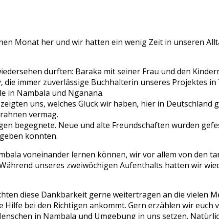
en Monat her und wir hatten ein wenig Zeit in unseren All
wiedersehen durften: Baraka mit seiner Frau und den Kinder
Siay, die immer zuverlässige Buchhalterin unseres Projektes
le in Nambala und Nganana.
zeigten uns, welches Glück wir haben, hier in Deutschland 
 erahnen vermag.
gen begegnete. Neue und alte Freundschaften wurden gefesti
 geben konnten.
bala voneinander lernen können, wir vor allem von den ta
ährend unseres zweiwöchigen Aufenthalts hatten wir wieder
ten diese Dankbarkeit gerne weitertragen an die vielen Me
ure Hilfe bei den Richtigen ankommt. Gern erzählen wir euc
Menschen in Nambala und Umgebung in uns setzen. Natürlic