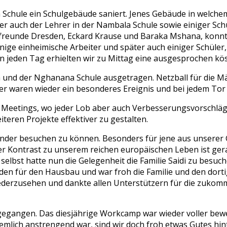
Schule ein Schulgebäude saniert. Jenes Gebäude in welchem
er auch der Lehrer in der Nambala Schule sowie einiger S
freunde Dresden, Eckard Krause und Baraka Mshana, konnt
ige einheimische Arbeiter und später auch einiger Schüler,
 jeden Tag erhielten wir zu Mittag eine ausgesprochen köstl
und der Nghanana Schule ausgetragen. Netzball für die Mäd
er waren wieder ein besonderes Ereignis und bei jedem Tor 
e Meetings, wo jeder Lob aber auch Verbesserungsvorschlä
iteren Projekte effektiver zu gestalten.
kinder besuchen zu können. Besonders für jene aus unserer 
 Der Kontrast zu unserem reichen europäischen Leben ist ge
lbst hatte nun die Gelegenheit die Familie Saidi zu besuche
enden für den Hausbau und war froh die Familie und den dor
 wiederzusehen und dankte allen Unterstützern für die zuko
orbeigegangen. Das diesjährige Workcamp war wieder voller
mlich anstrengend war, sind wir doch froh etwas Gutes hin