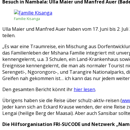
Besuch in Nambala: Ulla Maier und Manfred Auer (Ba
Familie Kisanga
Ulla Maier und Manfred Auer haben vom 17. Juni bis 2. Jul
teilen.
„Es war eine Traumreise, ein Mischung aus Dorfentwicklung 
das Familienleben der Mshana Familie integriert mit un
kennengelernt, u.a. 3 Schulen, ein Land-Krankenhaus sowi
Ereignisse kennengelernt, die man als normaler Tourist ni
Serengeti-, Ngorongoro-, und Tarangire Nationalparks, di
Greifen nah gekommen ist… ich kann das nur jedem weitere
Den gesamten Bericht könnt ihr
hier lesen
.
Übrigens haben sie die Reise über schulz-aktiv-reisen (
www
Jeder kann sich an Eckard Krause wenden, der eine Reise 
Lengai (heilige Berg der Maasai). Aber auch Sansibar sollte
Die Hilfsorganisation FRI-SUCODE und Netzwerk „Namb