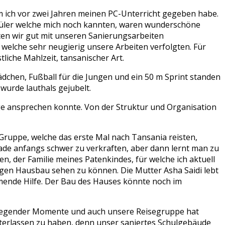
 ich vor zwei Jahren meinen PC-Unterricht gegeben habe.
chüler welche mich noch kannten, waren wunderschöne
en wir gut mit unseren Sanierungsarbeiten
 welche sehr neugierig unsere Arbeiten verfolgten. Für
iche Mahlzeit, tansanischer Art.
chen, Fußball für die Jungen und ein 50 m Sprint standen
wurde lauthals gejubelt.
ge ansprechen konnte. Von der Struktur und Organisation
Gruppe, welche das erste Mal nach Tansania reisten,
rade anfangs schwer zu verkraften, aber dann lernt man zu
n, der Familie meines Patenkindes, für welche ich aktuell
tigen Hausbau sehen zu können. Die Mutter Asha Saidi lebt
mmende Hilfe. Der Bau des Hauses könnte noch im
 bewegender Momente und auch unsere Reisegruppe hat
terlassen zu haben, denn unser saniertes Schulgebäude